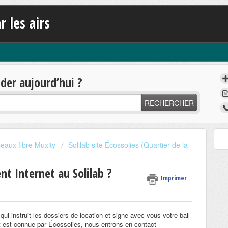
r les airs
er aujourd’hui ?
RECHERCHER
eaux fibre Muxity
Solilab site Écossolies (Quartier de la
 Internet au Solilab ?
Imprimer
i instruit les dossiers de location et signe avec vous votre bail
 est connue par Écossolies, nous entrons en contact