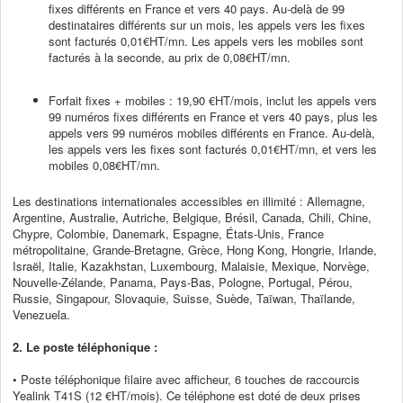
fixes différents en France et vers 40 pays. Au-delà de 99
destinataires différents sur un mois, les appels vers les fixes
sont facturés 0,01€HT/mn. Les appels vers les mobiles sont
facturés à la seconde, au prix de 0,08€HT/mn.
Forfait fixes + mobiles : 19,90 €HT/mois, inclut les appels vers
99 numéros fixes différents en France et vers 40 pays, plus les
appels vers 99 numéros mobiles différents en France. Au-delà,
les appels vers les fixes sont facturés 0,01€HT/mn, et vers les
mobiles 0,08€HT/mn.
Les destinations internationales accessibles en illimité : Allemagne,
Argentine, Australie, Autriche, Belgique, Brésil, Canada, Chili, Chine,
Chypre, Colombie, Danemark, Espagne, États-Unis, France
métropolitaine, Grande-Bretagne, Grèce, Hong Kong, Hongrie, Irlande,
Israël, Italie, Kazakhstan, Luxembourg, Malaisie, Mexique, Norvège,
Nouvelle-Zélande, Panama, Pays-Bas, Pologne, Portugal, Pérou,
Russie, Singapour, Slovaquie, Suisse, Suède, Taïwan, Thaïlande,
Venezuela.
2. Le poste téléphonique :
• Poste téléphonique filaire avec afficheur, 6 touches de raccourcis
Yealink T41S (12 €HT/mois)
. Ce téléphone
est doté de deux prises